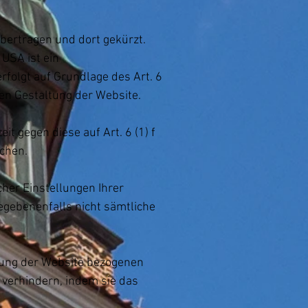
bertragen und dort gekürzt.
 USA ist ein
olgt auf Grundlage des Art. 6
ten Gestaltung der Website.
t gegen diese auf Art. 6 (1) f
chen.
her Einstellungen Ihrer
egebenenfalls nicht sämtliche
zung der Website bezogenen
e verhindern, indem sie das