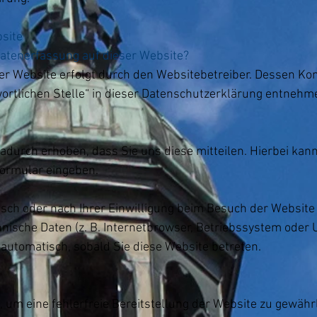
site
 Datenerfassung auf dieser Website?
ser Website erfolgt durch den Websitebetreiber. Dessen K
ortlichen Stelle“ in dieser Datenschutzerklärung entnehm
durch erhoben, dass Sie uns diese mitteilen. Hierbei kann
tformular eingeben.
ch oder nach Ihrer Einwilligung beim Besuch der Websit
hnische Daten (z. B. Internetbrowser, Betriebssystem oder U
 automatisch, sobald Sie diese Website betreten.
n, um eine fehlerfreie Bereitstellung der Website zu gewäh