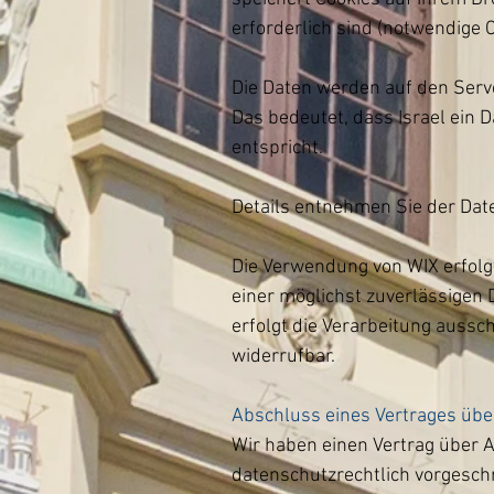
erforderlich sind (notwendige C
Die Daten werden auf den Server
Das bedeutet, dass Israel ein
entspricht.
Details entnehmen Sie der Dat
Die Verwendung von WIX erfolgt 
einer möglichst zuverlässigen 
erfolgt die Verarbeitung ausschl
widerrufbar.
Abschluss eines Vertrages üb
Wir haben einen Vertrag über 
datenschutzrechtlich vorgesch