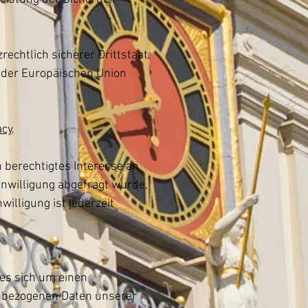
rechtlich sicherer Drittstaat.
n der Europäischen Union
acy
.
n berechtigtes Interesse an
inwilligung abgefragt wurde,
willigung ist jederzeit
 es sich um einen
enbezogenen Daten unserer