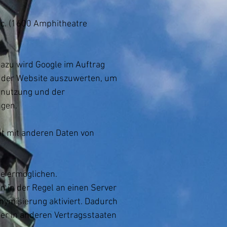
nc. (1600 Amphitheatre
azu wird Google im Auftrag
g der Website auszuwerten, um
enutzung und der
ngen.
ht mit anderen Daten von
ie ermöglichen.
n in der Regel an einen Server
nymisierung aktiviert. Dadurch
der in anderen Vertragsstaaten