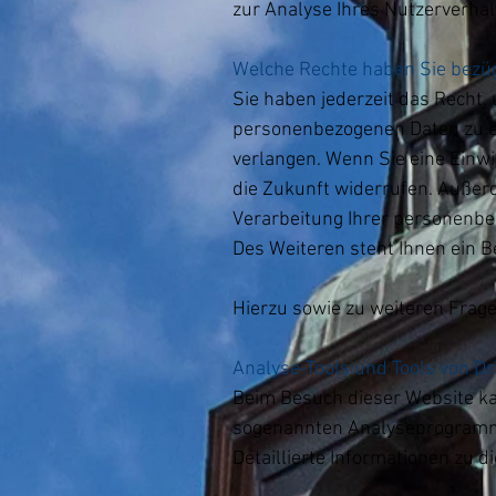
zur Analyse Ihres Nutzerverha
Welche Rechte haben Sie bezüg
Sie haben jederzeit das Recht,
personenbezogenen Daten zu er
verlangen. Wenn Sie eine Einwil
die Zukunft widerrufen. Auße
Verarbeitung Ihrer personenbe
Des Weiteren steht Ihnen ein 
Hierzu sowie zu weiteren Frag
Analyse-Tools und Tools von Dr
Beim Besuch dieser Website kan
sogenannten Analyseprogram
Detaillierte Informationen zu