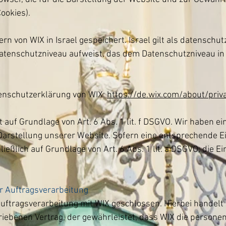
ookies).
n von WIX in Israel gespeichert. Israel gilt als datenschutz
 Datenschutzniveau aufweist, das dem Datenschutzniveau i
enschutzerklärung von WIX:
https://de.wix.com/about/priv
auf Grundlage von Art. 6 Abs. 1 lit. f DSGVO. Wir haben ei
Darstellung unserer Website. Sofern eine entsprechende E
ießlich auf Grundlage von Art. 6 Abs. 1 lit. a DSGVO; die Ein
er Auftragsverarbeitung
Auftragsverarbeitung mit WIX geschlossen. Hierbei handelt
riebenen Vertrag, der gewährleistet, dass WIX die person