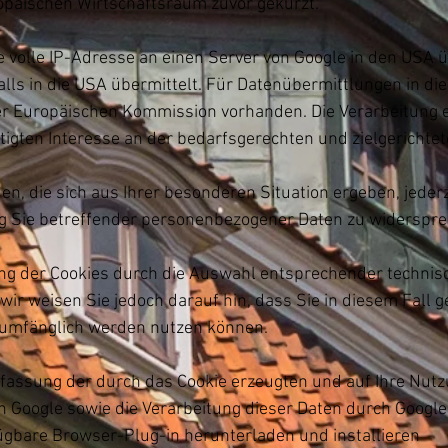
äischen Wirtschaftsraum zuvor gekürzt.
 volle IP-Adresse an einen Server von Google in den USA ü
ls in die USA übermittelt. Für Datenübermittlungen in die
Europäischen Kommission vorhanden. Die Verarbeitung erf
htigten Interesse an der bedarfsgerechten und zielgerichte
, die sich aus Ihrer besonderen Situation ergeben, jederzei
 Sie betreffender personenbezogener Daten zu widerspre
ng der Cookies durch die Auswahl entsprechender technisc
ir weisen Sie jedoch darauf hin, dass Sie in diesem Fall g
lumfänglich werden nutzen können.
rfassung der durch das Cookie erzeugten und auf Ihre Nut
 an Google sowie die Verarbeitung dieser Daten durch Googl
ügbare Browser-Plug-in herunterladen und installieren