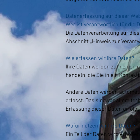
Datenerfassung auf dieser Web
Wer ist verantwortlich für die
Die Datenverarbeitung auf die
Abschnitt „Hinweis zur Verantw
Wie erfassen wir Ihre Daten?
Ihre Daten werden zum einen da
handeln, die Sie in ein Kontak
Andere Daten werden automatis
erfasst. Das sind vor allem tec
Erfassung dieser Daten erfolgt
Wofür nutzen wir Ihre Daten?
Ein Teil der Daten wird erhobe