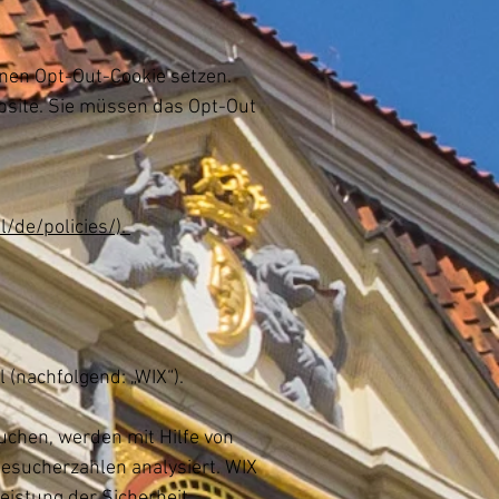
inen Opt-Out-Cookie setzen.
bsite. Sie müssen das Opt-Out
l/de/policies/).
 (nachfolgend: „WIX“).
uchen, werden mit Hilfe von
esucherzahlen analysiert. WIX
eistung der Sicherheit