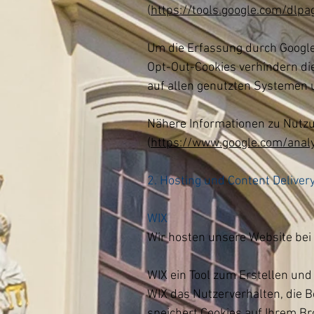
(
https://tools.google.com/dlp
Um die Erfassung durch Google
Opt-Out-Cookies verhindern di
auf allen genutzten Systemen 
Nähere Informationen zu Nutz
(
https://www.google.com/analy
2. Hosting und Content Delive
WIX
Wir hosten unsere Website bei W
WIX ein Tool zum Erstellen un
WIX das Nutzerverhalten, die 
speichert Cookies auf Ihrem Br