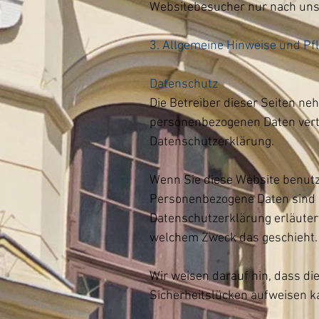
Websitebesucher nur nach uns
3. Allgemeine Hinweise und Pf
Datenschutz
Die Betreiber dieser Seiten ne
personenbezogenen Daten vertr
Datenschutzerklärung.
Wenn Sie diese Website benut
Personenbezogene Daten sind Da
Datenschutzerklärung erläutert
welchem Zweck das geschieht.
Wir weisen darauf hin, dass die
Sicherheitslücken aufweisen ka