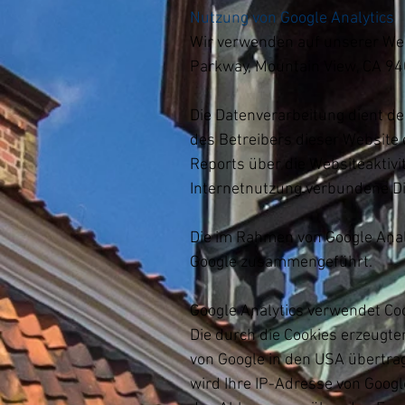
Nutzung von Google Analytics
Wir verwenden auf unserer Web
Parkway, Mountain View, CA 940
Die Datenverarbeitung dient d
des Betreibers dieser Website
Reports über die Websiteaktiv
Internetnutzung verbundene Di
Die im Rahmen von Google Anal
Google zusammengeführt.
Google Analytics verwendet Coo
Die durch die Cookies erzeugte
von Google in den USA übertrag
wird Ihre IP-Adresse von Googl