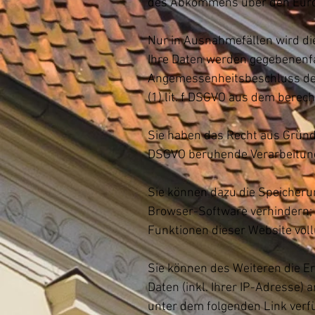
des Abkommens über den Europ
Nur in Ausnahmefällen wird die
Ihre Daten werden gegebenenfal
Angemessenheitsbeschluss der 
(1) lit. f DSGVO aus dem berec
Sie haben das Recht aus Gründen
DSGVO beruhende Verarbeitung
Sie können dazu die Speicheru
Browser-Software verhindern; w
Funktionen dieser Website vol
Sie können des Weiteren die E
Daten (inkl. Ihrer IP-Adresse)
unter dem folgenden Link verf