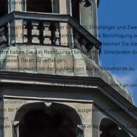
ltens verwendet werden.
lich Ihrer Daten?
 unentgeltlich Auskunft über Herkunft, Empfänger und Zwe
halten. Sie haben außerdem ein Recht, die Berichtigung o
ligung zur Datenverarbeitung erteilt haben, können Sie dies
rdem haben Sie das Recht, unter bestimmten Umständen di
zogenen Daten zu verlangen.
Beschwerderecht bei der zuständigen Aufsichtsbehörde zu.
en zum Thema Datenschutz können Sie sich jederzeit an u
ittanbietern
n Ihr Surf-Verhalten statistisch ausgewertet werden. Das
men.
 diesen Analyseprogrammen finden Sie in der folgenden Dat