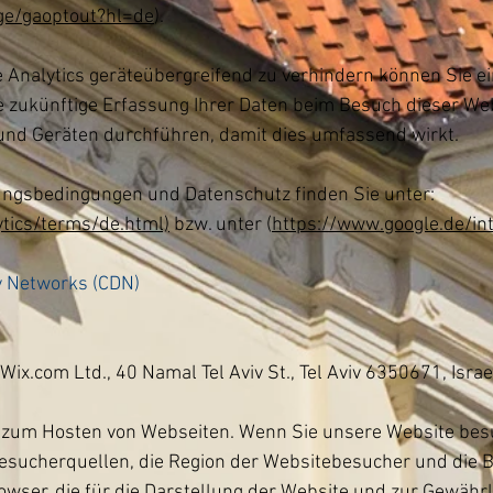
age/gaoptout?hl=de
).
 Analytics geräteübergreifend zu verhindern können Sie e
e zukünftige Erfassung Ihrer Daten beim Besuch dieser We
und Geräten durchführen, damit dies umfassend wirkt.
ungsbedingungen und Datenschutz finden Sie unter:
tics/terms/de.html)
bzw. unter (
https://www.google.de/int
ry Networks (CDN)
ix.com Ltd., 40 Namal Tel Aviv St., Tel Aviv 6350671, Israel
d zum Hosten von Webseiten. Wenn Sie unsere Website bes
Besucherquellen, die Region der Websitebesucher und die B
owser, die für die Darstellung der Website und zur Gewährl