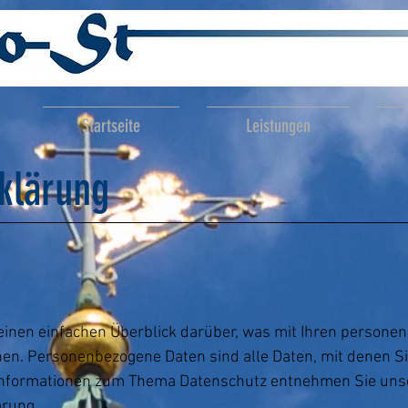
Startseite
Leistungen
klärung
inen einfachen Überblick darüber, was mit Ihren persone
n. Personenbezogene Daten sind alle Daten, mit denen Sie 
 Informationen zum Thema Datenschutz entnehmen Sie unse
ärung.