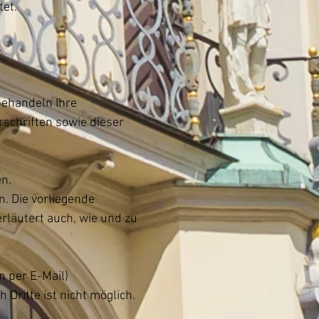
et.
behandeln Ihre
schriften sowie dieser
n.
. Die vorliegende
erläutert auch, wie und zu
n per E-Mail)
 Dritte ist nicht möglich.