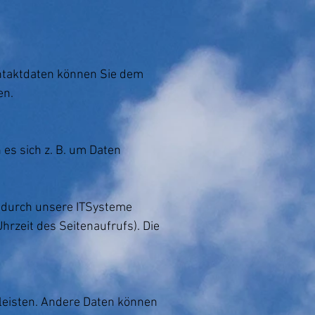
ontaktdaten können Sie dem
en.
 es sich z. B. um Daten
e durch unsere ITSysteme
hrzeit des Seitenaufrufs). Die
rleisten. Andere Daten können