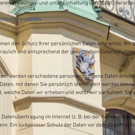
eren Weisungen und unter Einhaltung der DSGVO verarbeit
lichtinformationen
hmen den Schutz Ihrer persönlichen Daten sehr ernst. Wir 
aulich und entsprechend der gesetzlichen Datenschutzvor
zen, werden verschiedene personenbezogene Daten erhobe
ten, mit denen Sie persönlich identifiziert werden können
, welche Daten wir erheben und wofür wir sie nutzen. Sie 
 Datenübertragung im Internet (z. B. bei der Kommunikatio
nn. Ein lückenloser Schutz der Daten vor dem Zugriff durch