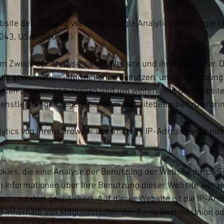
site den Webanalysedienst Google Analytics der Google I
43, USA; "Google").
em Zweck der Analyse dieser Website und ihrer Besucher. D
 die gewonnenen Informationen benutzen, um Ihre Nutzun
itäten zusammenzustellen und um weitere, mit der Websit
enstleistungen gegenüber dem Websitebetreiber zu erbri
ytics von Ihrem Browser übermittelte IP-Adresse wird nic
kies, die eine Analyse der Benutzung der Website durch S
n Informationen über Ihre Benutzung dieser Website werde
en und dort gespeichert. Auf dieser Website ist die IP-Ano
e innerhalb von Mitgliedstaaten der Europäischen Union o